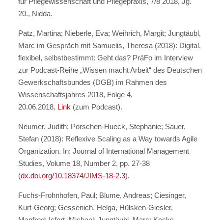
für Pflegewissenschaft und Pflegepraxis, 7/8 2018, Jg.
20., Nidda.
Patz, Martina; Nieberle, Eva;
Weihrich, Margit; Jungtäubl,
Marc im Gespräch mit Samuelis, Theresa (2018): Digital,
flexibel, selbstbestimmt: Geht das? PräFo im Interview
zur Podcast-Reihe „Wissen macht Arbeit“ des Deutschen
Gewerkschaftsbundes (DGB) im Rahmen des
Wissenschaftsjahres 2018, Folge 4,
20.06.2018,
Link
(zum Podcast).
Neumer, Judith; Porschen-Hueck, Stephanie; Sauer,
Stefan (2018): Reflexive Scaling as a Way towards Agile
Organization. In: Journal of International Management
Studies, Volume 18, Number 2, pp. 27-38
(
dx.doi.org/10.18374/JIMS-18-2.3
).
Fuchs-Frohnhofen, Paul; Blume, Andreas; Ciesinger,
Kurt-Georg; Gessenich, Helga, Hülsken-Giesler,
Manfred; Isfort, Michael; Jungtäubl, Marc; Kocks,