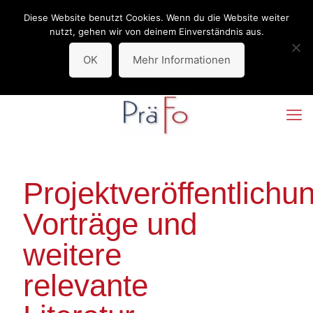
Diese Website benutzt Cookies. Wenn du die Website weiter
Deprecated
: stripos(): Passing null to parameter #1 ($haystack) of
nutzt, gehen wir von deinem Einverständnis aus.
type string is deprecated in
/var/www/vhosts/arbeit-form-
OK
Mehr Informationen
zukunft.de/httpdocs/wp-includes/functions.wp-styles.php
on line
90
Projektveröffentlichu
Vorträge und
weitere
relevante