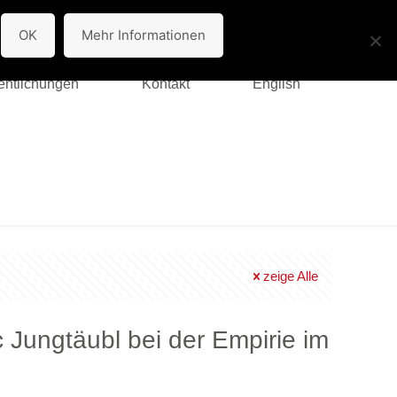
/httpdocs/wp-includes/functions.wp-styles.php
on line
90
OK
Mehr Informationen
fentlichungen
Kontakt
English
zeige Alle
 Jungtäubl bei der Empirie im