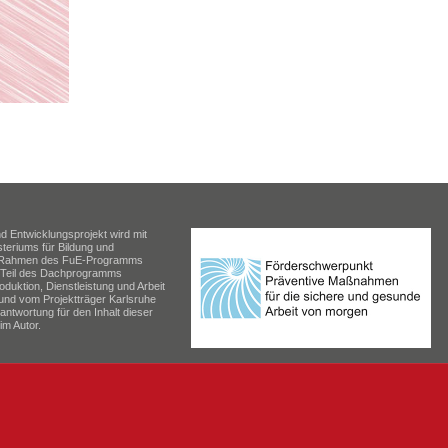
 Entwicklungsprojekt wird mit
teriums für Bildung und
 Rahmen des FuE-Programms
ls Teil des Dachprogramms
oduktion, Dienstleistung und Arbeit
und vom Projektträger Karlsruhe
antwortung für den Inhalt dieser
im Autor.