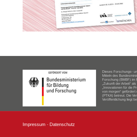
Dieses Forschungs- und
Mitteln des Bundesminis
Forschung (BMBF) im
„Zukunft der Arbeit“ a
„Innovationen für die Pr
von morgen“ gefördert 
(PTKA) betreut. Die Ver
Veröffentlichung liegt be
Impressum
-
Datenschutz