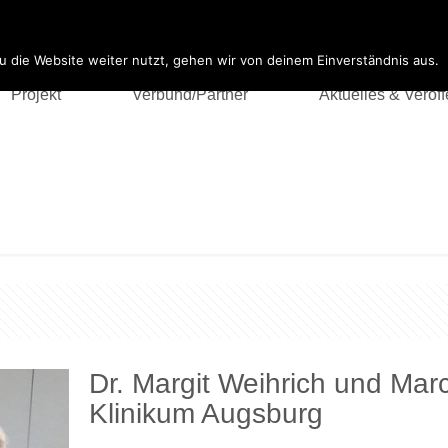
ype string is deprecated in
/var/www/vhosts/arbeit-form-zukunft.de
 die Website weiter nutzt, gehen wir von deinem Einverständnis aus.
Projekt
Verbund/Partner
Aktuelles & Veröf
Dr. Margit Weihrich und Marc
Klinikum Augsburg