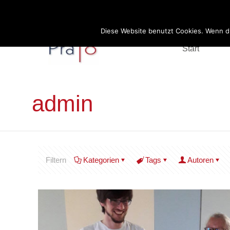
Deprecated
: stripos(): Passing null to parameter #1 ($haystack) of t
Diese Website benutzt Cookies. Wenn du
Start
admin
Filtern
Kategorien
Tags
Autoren