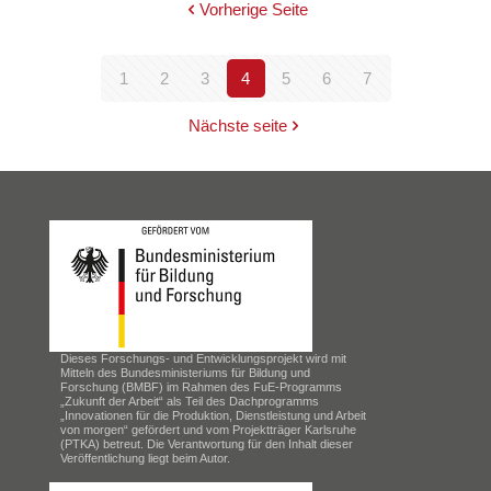
Vorherige Seite
1
2
3
4
5
6
7
Nächste seite
Dieses Forschungs- und Entwicklungsprojekt wird mit
Mitteln des Bundesministeriums für Bildung und
Forschung (BMBF) im Rahmen des FuE-Programms
„Zukunft der Arbeit“ als Teil des Dachprogramms
„Innovationen für die Produktion, Dienstleistung und Arbeit
von morgen“ gefördert und vom Projektträger Karlsruhe
(PTKA) betreut. Die Verantwortung für den Inhalt dieser
Veröffentlichung liegt beim Autor.