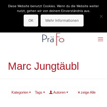
Diese Website benutzt Cookies. Wenn du die Website weiter
Deprecated
: stripos(): Passing null to parameter #1 ($haystack) of
nutzt, gehen wir von deinem Einverständnis aus.
type string is deprecated in
/var/www/vhosts/arbeit-form-
OK
Mehr Informationen
zukunft.de/httpdocs/wp-includes/functions.wp-styles.php
on line
90
Marc Jungtäubl
Kategorien
Tags
Autoren
zeige Alle